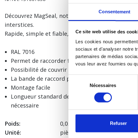
Consentement
Découvrez MagSeal, notre solution intelligente p
interstices.
Ce site web utilise des cook
Rapide, simple et fiable, installation sans outils.
Les cookies nous permettent d
sociaux et d'analyser notre t
RAL 7016
partenaires de médias sociaux
Permet de raccorder facilement deux longueur
vous leur avez fournies ou qu'
Possibilité de couvrir des panneaux de plus de
La bande de raccord permet d’éviter le gaspilla
Sélection
Nécessaires
du
Montage facile
consentement
Longueur standard de 480 mm, recoupable à 45
nécessaire
Poids:
0,05 Kg
Refuser
Unité:
pièce