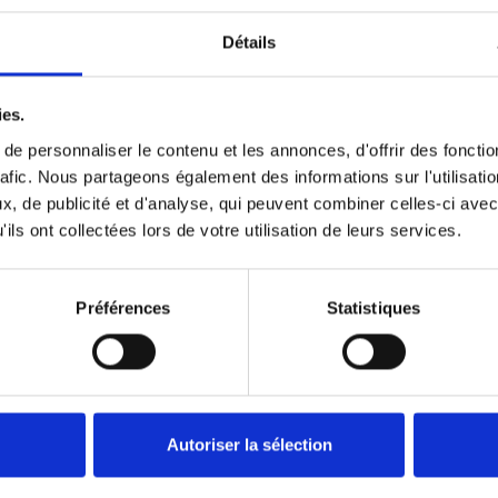
Détails
our combler les
ies.
e personnaliser le contenu et les annonces, d'offrir des fonctio
rafic. Nous partageons également des informations sur l'utilisati
, de publicité et d'analyse, qui peuvent combiner celles-ci avec
s de MagSeal
ils ont collectées lors de votre utilisation de leurs services.
 9200 mm
ge
Préférences
Statistiques
0 ou 400 mm si
Autoriser la sélection