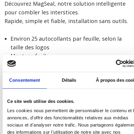
Découvrez MagSeal, notre solution intelligente
pour combler les interstices.
Rapide, simple et fiable, installation sans outils.
Environ 25 autocollants par feuille, selon la
taille des logos
Montage facile
Logos utilisables sur toute la série MagSeal
Consentement
Détails
À propos des coo
Les logos doivent être fournis par le client sur
demande. Envoyer à
Logo@iddparts.de
Ce site web utilise des cookies.
Unité:
pièce
Les cookies nous permettent de personnaliser le contenu et 
Marque de porte:
MagSeal
annonces, d'offrir des fonctionnalités relatives aux médias
sociaux et d'analyser notre trafic. Nous partageons égaleme
des informations sur l'utilisation de notre site avec nos
Enregistrer
ou se
Se connecter
pour voir votre prix!