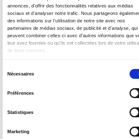
annonces, d'offrir des fonctionnalités relatives aux médias
sociaux et d'analyser notre trafic. Nous partageons égaleme
Boitier de contrôle universelle Lèvre
des informations sur l'utilisation de notre site avec nos
télescopique
partenaires de médias sociaux, de publicité et d'analyse, qui
Nr. Art: 20902005
peuvent combiner celles-ci avec d'autres informations que v
leur avez fournies ou qu'ils ont collectées lors de votre utilisa
de leurs services.
Sélection
Nécessaires
du
consentement
Préférences
Statistiques
Marketing
Boitier de contrôle universelle Lèvre