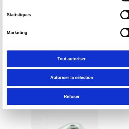
Statistiques
Marketing
Tout autoriser
Autoriser la sélection
Treuil à chaîne Crawford transmission 1:5
Nr. Art: 110002011
Refuser