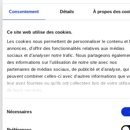
Consentement
Détails
À propos des coo
Ce site web utilise des cookies.
Les cookies nous permettent de personnaliser le contenu et 
annonces, d'offrir des fonctionnalités relatives aux médias
sociaux et d'analyser notre trafic. Nous partageons égaleme
des informations sur l'utilisation de notre site avec nos
partenaires de médias sociaux, de publicité et d'analyse, qui
peuvent combiner celles-ci avec d'autres informations que v
Raidisseur compatible pour Hörmann 80
leur avez fournies ou qu'ils ont collectées lors de votre utilisa
mm
de leurs services.
Nr. Art: 105001012
Sélection
Nécessaires
du
consentement
Préférences