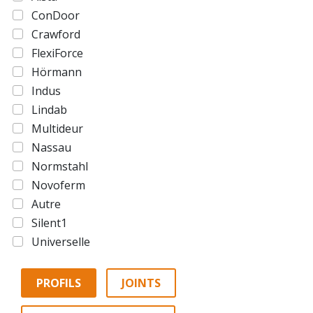
ConDoor
Crawford
FlexiForce
Hörmann
Indus
Lindab
Multideur
Nassau
Normstahl
Novoferm
Autre
Silent1
Universelle
PROFILS
JOINTS