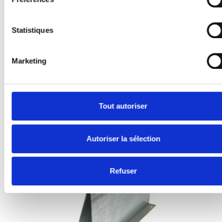
Statistiques
Marketing
Tout autoriser
Raidisseur Crawford 80 mm
Nr. Art: 105001013
Autoriser la sélection
Refuser