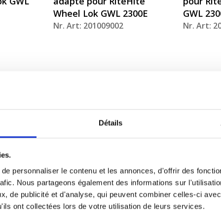
Lok GWL
adapté pour RiteHite
pour Rit
Wheel Lok GWL 2300E
GWL 230
Nr. Art: 201009002
Nr. Art: 
Détails
ies.
e personnaliser le contenu et les annonces, d'offrir des fonctio
rafic. Nous partageons également des informations sur l'utilisati
apté pour
Trolley bearing and brush
UHMW sl
, de publicité et d'analyse, qui peuvent combiner celles-ci avec
Lok GWL
kit adapté pour RiteHite
wearpad 
ils ont collectées lors de votre utilisation de leurs services.
Wheel Lok GWL 2300E
RiteHit