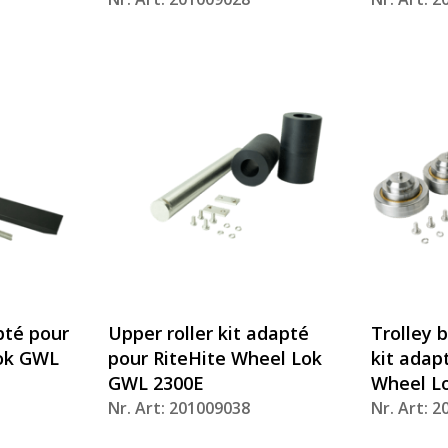
apté pour
Upper roller kit adapté
Trolley 
Lok GWL
pour RiteHite Wheel Lok
kit adap
GWL 2300E
Wheel L
Nr. Art: 201009038
Nr. Art: 