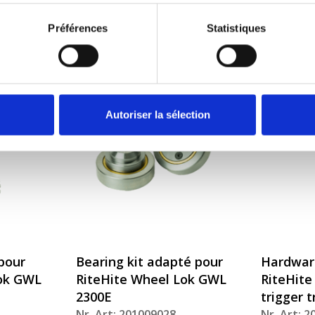
2300E
Nr. Art: 201009027
Nr. Art: 
Préférences
Statistiques
Autoriser la sélection
pour
Bearing kit adapté pour
Hardware
Lok GWL
RiteHite Wheel Lok GWL
RiteHite
2300E
trigger t
Nr. Art: 201009028
Nr. Art: 