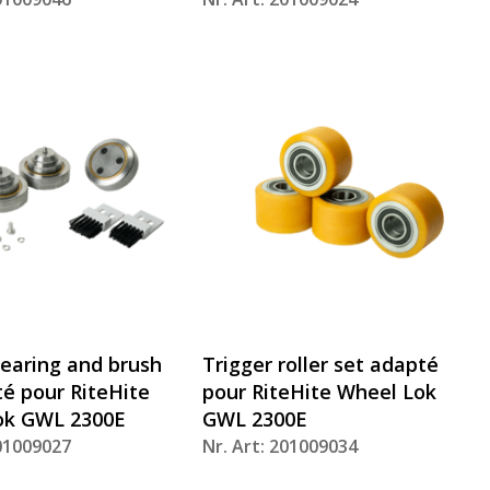
bearing and brush
Trigger roller set adapté
té pour RiteHite
pour RiteHite Wheel Lok
ok GWL 2300E
GWL 2300E
201009027
Nr. Art: 201009034