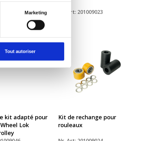
201009004
Nr. Art: 201009023
Marketing
Tout autoriser
 kit adapté pour
Kit de rechange pour
 Wheel Lok
rouleaux
rolley
201009046
Nr. Art: 201009024