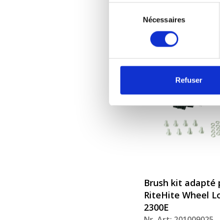
Sélection
Nr. Art: 201009026
Nécessaires
du
consentement
Refuser
Brush kit adapté 
RiteHite Wheel 
2300E
Nr. Art: 201009025