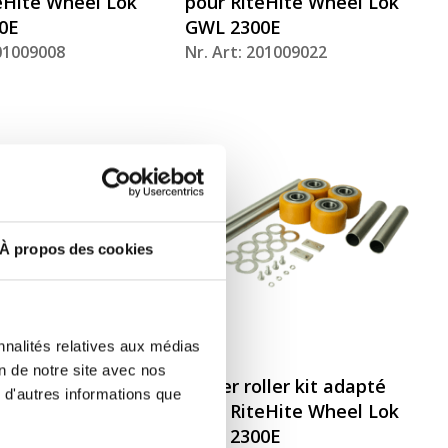
eHite Wheel Lok
pour RiteHite Wheel Lok
0E
GWL 2300E
201009008
Nr. Art: 201009022
À propos des cookies
nnalités relatives aux médias
on de notre site avec nos
ider and
Lower roller kit adapté
 d'autres informations que
kit adapté pour
pour RiteHite Wheel Lok
e Wheel Lok GWL
GWL 2300E