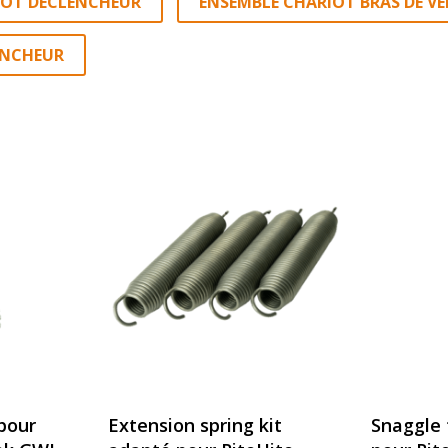
IOT DÉCLENCHEUR
ENSEMBLE CHARIOT BRAS DE V
ENCHEUR
pour
Extension spring kit
Snaggle 