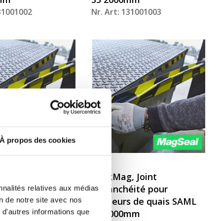
131001002
Nr. Art: 131001003
À propos des cookies
 Joint
DockMag, Joint
éité pour
d’étanchéité pour
nnalités relatives aux médias
s de quais SAML
niveleurs de quais SAML
on de notre site avec nos
 d'autres informations que
mm
60 1000mm