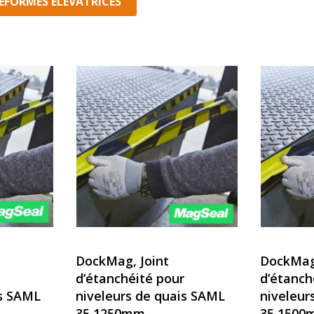
EFORMES ÉLÉVATRICES
DockMag, Joint
DockMag,
d’étanchéité pour
d’étanch
is SAML
niveleurs de quais SAML
niveleur
35 1250mm
35 1500