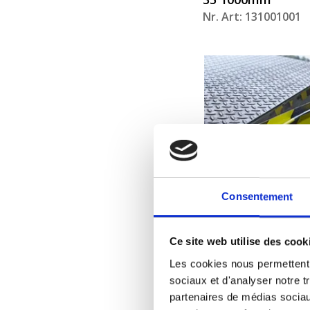
Nr. Art: 131001001
Consentement
Ce site web utilise des cook
DockMag, Joint
d’étanchéité pour
Les cookies nous permettent d
niveleurs de qua
sociaux et d'analyser notre t
partenaires de médias sociaux
35 2500mm