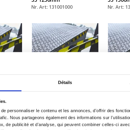
Nr. Art: 131001000
Nr. Art: 
Détails
ies.
DockMag, Joint
DockMag,
d’étanchéité pour
d’étanch
e personnaliser le contenu et les annonces, d'offrir des fonctio
is SAML
niveleurs de quais SAML
niveleur
rafic. Nous partageons également des informations sur l'utilisati
, de publicité et d'analyse, qui peuvent combiner celles-ci avec
35 2650mm
60 1250