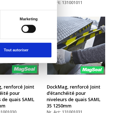
131001035
Nr. Art: 131001011
Marketing
Tout autoriser
 renforcé Joint
DockMag, renforcé Joint
éité pour
d’étanchéité pour
s de quais SAML
niveleurs de quais SAML
mm
35 1250mm
131001030
Nr. Art: 131001031