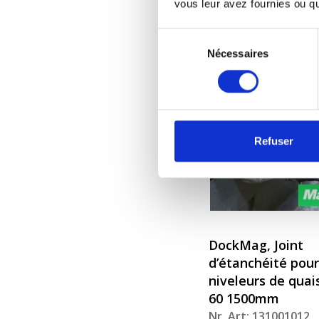
vous leur avez fournies ou qu'
Nr. Art: 131001005
Sélection
Nécessaires
du
consentement
Refuser
DockMag, Joint
d’étanchéité pour
niveleurs de qua
60 1500mm
Nr. Art: 131001012