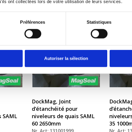
ils ont collectées lors de votre utilisation de leurs services.
Nr. Art: 131001998
Nr. Art: 
Préférences
Statistiques
Autoriser la sélection
DockMag, Joint
DockMag,
d’étanchéité pour
d’étanch
is SAML
niveleurs de quais SAML
niveleur
60 2650mm
35 1000
Nr. Art: 131001999
Nr. Art: 