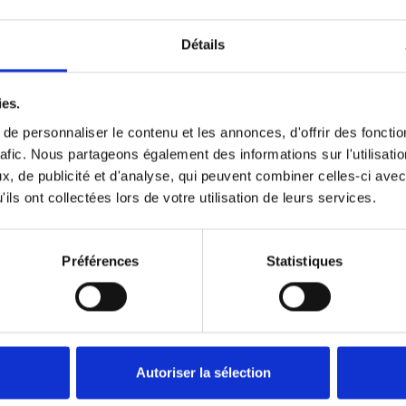
TÉ COMPLET
RABAT DE FLANC
RABAT DE S
Détails
RESSORTS
PROFIL DE SAS D’ÉTANCHÉITÉ
REVÊ
TÉ GONFLABLE
ies.
e personnaliser le contenu et les annonces, d'offrir des fonctio
rafic. Nous partageons également des informations sur l'utilisati
, de publicité et d'analyse, qui peuvent combiner celles-ci avec
ils ont collectées lors de votre utilisation de leurs services.
Préférences
Statistiques
Autoriser la sélection