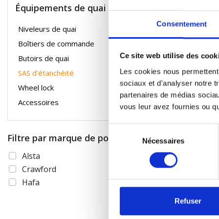
SAS D’ÉTANCHÉI
Équipements de quai
Consentement
ÉLASTIQUES ET 
Niveleurs de quai
Boîtiers de commande
SAS D’ÉTANCHÉI
Ce site web utilise des cook
Butoirs de quai
Les cookies nous permettent d
SAS d’étanchéité
sociaux et d'analyser notre t
Wheel lock
partenaires de médias sociaux
Accessoires
vous leur avez fournies ou qu'
Sélection
Filtre par marque de porte
Nécessaires
du
consentement
Alsta
Crawford
Hafa
Refuser