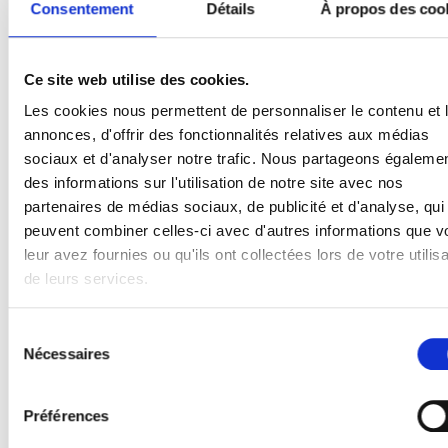
Consentement
Détails
À propos des coo
sectionnelles et les systèmes de chargement et de
déchargement doivent d’ailleurs être achetées auprès
Ce site web utilise des cookies.
de divers fournisseurs. De nombreux produits sont
Les cookies nous permettent de personnaliser le contenu et 
protégés par le fabricant et ne sont dès lors pas ou
annonces, d'offrir des fonctionnalités relatives aux médias
pratiquement pas disponibles.
sociaux et d'analyser notre trafic. Nous partageons égaleme
des informations sur l'utilisation de notre site avec nos
Cela va maintenant être différent ! En raison du principe
partenaires de médias sociaux, de publicité et d'analyse, qui
du one-stop-shopping, vous pouvez acheter chez IDD-
peuvent combiner celles-ci avec d'autres informations que v
leur avez fournies ou qu'ils ont collectées lors de votre utilisa
Parts les pièces pour les portes industrielles et des
de leurs services.
quais les plus courants. Vous disposez alors d’avantage
de temps que vous pouvez consacrer aux tâches dans
Sélection
lesquelles vous excellez. Qu’il s’agisse maintenant d’une
Nécessaires
du
simple galet, de plusieurs charnières ou de ressorts de
consentement
torsion, de panneaux de porte (avec ou sans options).
Préférences
Vous pouvez commander dans notre boutique en ligne