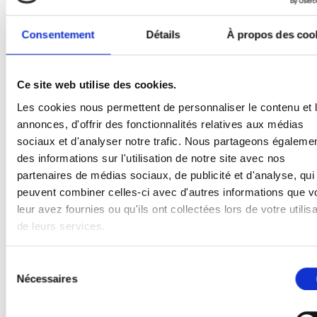
Kit de mise à niveau Advanced WDD Full 2
Consentement
Détails
À propos des coo
(Profil+Émetteur+Sac noir+Récepteur) (Max 4000
mm)
Ce site web utilise des cookies.
Poids:
7 Kg
Les cookies nous permettent de personnaliser le contenu et 
annonces, d'offrir des fonctionnalités relatives aux médias
sociaux et d'analyser notre trafic. Nous partageons égaleme
Enregistrer
ou se
Se connecter
pour voir votre prix!
des informations sur l'utilisation de notre site avec nos
partenaires de médias sociaux, de publicité et d'analyse, qui
peuvent combiner celles-ci avec d'autres informations que v
leur avez fournies ou qu'ils ont collectées lors de votre utilisa
de leurs services.
Sélection
Nécessaires
du
consentement