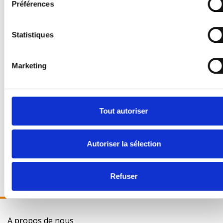
Préférences
Statistiques
Marketing
IDD-Parts
Tout autoriser
Le Loup 13 rue du Morellon 38070 St Quentin
Fallavier, France
Autoriser la sélection
+33 (0) 4 74 82 47 29
info@iddparts.fr
Refuser
A propos de nous