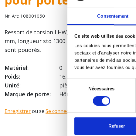
Nr. Art: 108001050
Consentement
Ressort de torsion LHW, diamètre de fil 6,5 mm, d
Ce site web utilise des cook
mm, longueur std 1300 mm. Pour un cycle de vie pl
Les cookies nous permettent d
sont poudrés.
sociaux et d'analyser notre t
partenaires de médias sociaux
Matériel:
0
vous leur avez fournies ou qu'
Poids:
16,5 Kg
Sélection
Unité:
pièce
Nécessaires
du
Marque de porte:
Hörmann
consentement
Enregistrer
ou se
Se connecter
pour voir votre prix!
Refuser