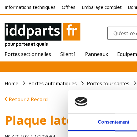
Informations techniques
Offres
Emballage complet
Bonn
Portes sectionnelles
Silent1
Panneaux
Équipem
Home
Portes automatiques
Portes tournantes
Retour à Record
Plaque latérale bras c
Consentement
Nr. Art: 102-127108684