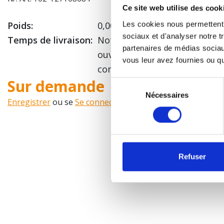
Ce site web utilise des cook
Poids:
0,005 Kg
Les cookies nous permettent d
sociaux et d'analyser notre t
Temps de livraison:
Notre délai de livraison stan
partenaires de médias sociaux
ouvrables, après une comm
vous leur avez fournies ou qu'
commercialement.
Sur demande
Sélection
Nécessaires
du
Enregistrer
ou se
Se connecter
pour voir votre prix!
consentement
Refuser