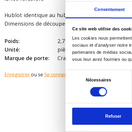
Consentement
Hublot identique au hublot Crawford type DARP, r
Dimensions de découpe panneau 653 x349 mm.
Ce site web utilise des cook
Les cookies nous permettent d
Poids:
2,7 Kg
sociaux et d'analyser notre t
Unité:
pièce
partenaires de médias sociaux
Marque de porte:
Crawford, Normstahl
vous leur avez fournies ou qu'
Sélection
Enregistrer
ou se
Se connecter
pour voir votre prix!
Nécessaires
du
consentement
Refuser